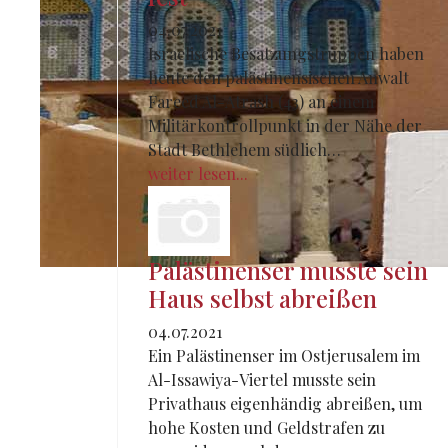
04.07.2021
Israelische Besatzungstruppen haben
heute den palästinensischen Anwalt
Fareed Al-Atrash (43) an einem
Militärkontrollpunkt in der Nähe der
Stadt Bethlehem südlich…
weiter lesen...
Palästinenser musste sein
Haus selbst abreißen
04.07.2021
Ein Palästinenser im Ostjerusalem im
Al-Issawiya-Viertel musste sein
Privathaus eigenhändig abreißen, um
hohe Kosten und Geldstrafen zu