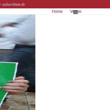
-palaestinas.de
Home
Verein