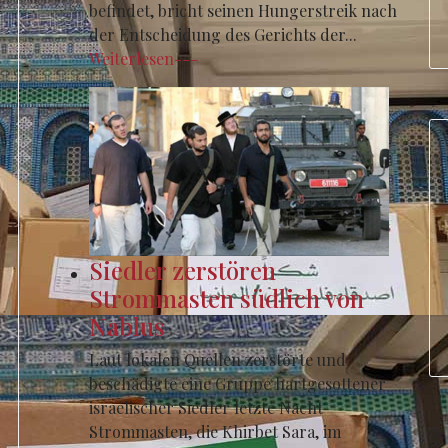
befindet, bricht seinen Hungerstreik nach
der Entscheidung des Gerichts der...
Weiterlesen---
Siedler zerstören
Strommasten südlich von
Nablus
Laut lokalen Quellen zerstörte und
beschädigte eine Gruppe hartgesottener
israelischer Siedler letzte Nacht
Strommasten, die Khirbet Sara, im