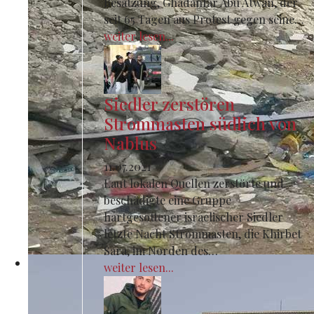
Besatzung, Ghadanfar Abu Atwan, der
seit 65 Tagen aus Protest gegen seine…
weiter lesen...
Siedler zerstören
Strommasten südlich von
Nablus
11.07.2021
Laut lokalen Quellen zerstörte und
beschädigte eine Gruppe
hartgesottener israelischer Siedler
letzte Nacht Strommasten, die Khirbet
Sara, im Norden des…
weiter lesen...