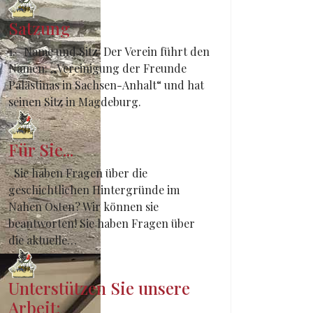
Satzung
1. Name und Sitz: Der Verein führt den
Namen: „Vereinigung der Freunde
Palästinas in Sachsen-Anhalt“ und hat
seinen Sitz in Magdeburg.
Für Sie...
Sie haben Fragen über die
geschichtlichen Hintergründe im
Nahen Osten? Wir können sie
beantworten! Sie haben Fragen über
die aktuelle…
Unterstützen Sie unsere
Arbeit: