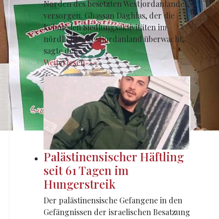
Norden des besetzten Westjordanlandes,
versorgen. Ghassan Daghlas, der die
kolonialen Siedlungsaktivitäten im
nördlichen Westjordanland überwacht,
sagte der...
Weiterlesen---
Palästinensischer Häftling
seit 61 Tagen im
Hungerstreik
Der palästinensische Gefangene in den
Gefängnissen der israelischen Besatzung