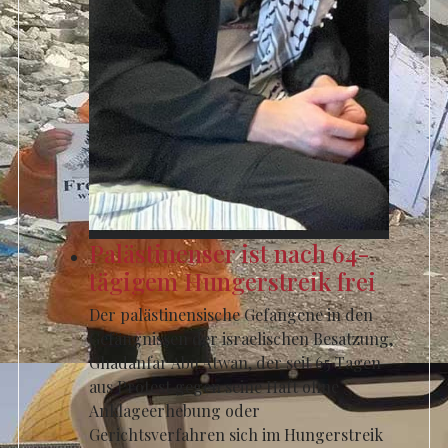
Palästinenser ist nach 64-
tägigem Hungerstreik frei
Der palästinensische Gefangene in den
Gefängnissen der israelischen Besatzung,
Ghadanfar Abu Atwan, der seit 65 Tagen
aus Protest gegen seine Haft ohne
Anklageerhebung oder
Gerichtsverfahren sich im Hungerstreik