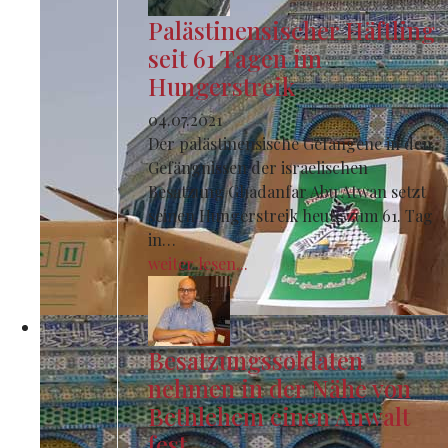
Palästinensischer Häftling
seit 61 Tagen im
Hungerstreik
04.07.2021
Der palästinensische Gefangene in den
Gefängnissen der israelischen
Besatzung Ghadanfar Abu Atwan setzt
seinen Hungerstreik heute zum 61. Tag
in…
weiter lesen...
Besatzungssoldaten
nehmen in der Nähe von
Bethlehem einen Anwalt
fest