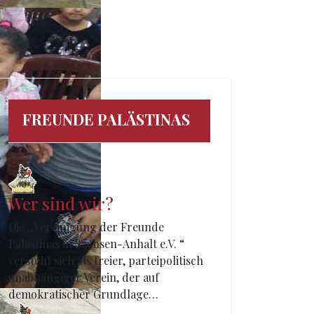
FREUNDE PALÄSTINAS
Wer sind wir?
Die „Vereinigung der Freunde
Palästinas in Sachsen-Anhalt e.V. “
versteht sich als freier, parteipolitisch
unabhängiger Verein, der auf
demokratischer Grundlage…