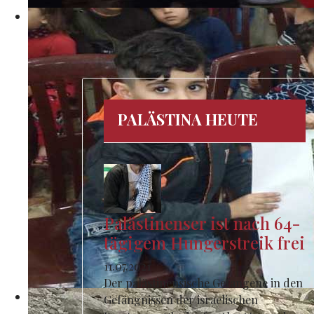
PALÄSTINA HEUTE
Palästinenser ist nach 64-
tägigem Hungerstreik frei
11.07.2021
Der palästinensische Gefangene in den
Gefängnissen der israelischen