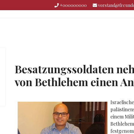
+000000000
vorstand@freunde
Besatzungssoldaten ne
von Bethlehem einen An
Israelisch
palästinen
einem Mili
Bethlehem 
festgenom