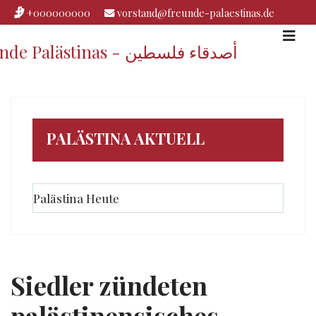
+000000000
vorstand@freunde-palaestinas.de
Freunde Palästinas - أصدقاء فلسطين
PALÄSTINA AKTUELL
Palästina Heute
Siedler zündeten
palästinensisches